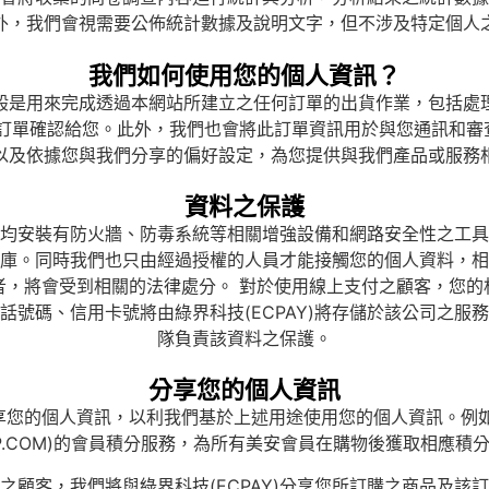
外，我們會視需要公佈統計數據及說明文字，但不涉及特定個人
我們如何使用您的個人資訊？
般是用來完成透過本網站所建立之任何訂單的出貨作業，包括處
或訂單確認給您。此外，我們也會將此訂單資訊用於與您通訊和審
以及依據您與我們分享的偏好設定，為您提供與我們產品或服務
資料之保護
均安裝有防火牆、防毒系統等相關增強設備和網路安全性之工具
庫。同時我們也只由經過授權的人員才能接觸您的個人資料，相
者，將會受到相關的法律處分。 對於使用線上支付之顧客，您的
話號碼、信用卡號將由綠界科技(ECPAY)將存儲於該公司之服
隊負責該資料之保護。
分享您的個人資訊
享您的個人資訊，以利我們基於上述用途使用您的個人資訊。例如
OP.COM)的會員積分服務，為所有美安會員在購物後獲取相應積
之顧客，我們將與綠界科技(ECPAY)分享您所訂購之商品及該